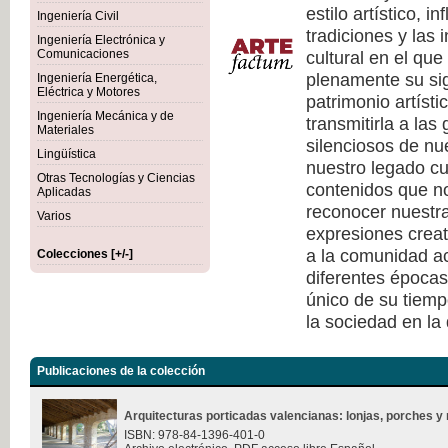
estilo artístico, i
Ingeniería Civil
tradiciones y las 
Ingeniería Electrónica y
cultural en el qu
Comunicaciones
plenamente su sig
Ingeniería Energética,
Eléctrica y Motores
patrimonio artísti
Ingeniería Mecánica y de
transmitirla a las
Materiales
silenciosos de nu
Lingüística
nuestro legado cu
Otras Tecnologías y Ciencias
contenidos que no
Aplicadas
reconocer nuestra
Varios
expresiones creat
a la comunidad ac
Colecciones [+/-]
diferentes épocas
único de su tiempo
la sociedad en la
Publicaciones de la colección
Arquitecturas porticadas valencianas: lonjas, porches y 
ISBN: 978-84-1396-401-0