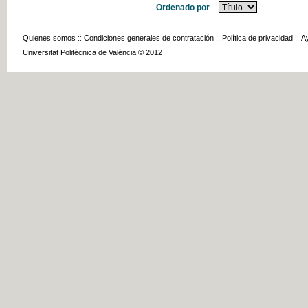
Ordenado por
Quienes somos
::
Condiciones generales de contratación
::
Política de privacidad
::
A
Universitat Politècnica de València © 2012