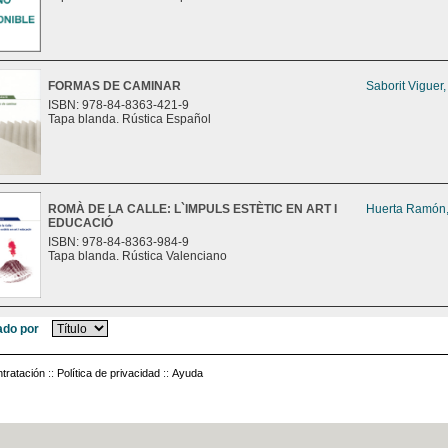
FORMAS DE CAMINAR
Saborit Viguer
ISBN: 978-84-8363-421-9
Tapa blanda. Rústica Español
ROMÀ DE LA CALLE: L`IMPULS ESTÈTIC EN ART I
Huerta Ramón,
EDUCACIÓ
ISBN: 978-84-8363-984-9
Tapa blanda. Rústica Valenciano
do por
tratación
::
Política de privacidad
::
Ayuda