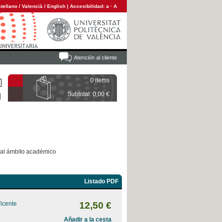
tellano
/
Valencià
/
English
|
Accesibilidad:
a
·
A
Atención al cliente
0 items
Subtotal: 0,00 €
 al ámbito académico
Listado PDF
Vicente
12,50 €
Añadir a la cesta