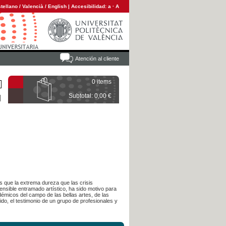
tellano
/
Valencià
/
English
|
Accesibilidad:
a
·
A
Atención al cliente
0 items
Subtotal: 0,00 €
s que la extrema dureza que las crisis
ensible entramado artístico, ha sido motivo para
démicos del campo de las bellas artes, de las
do, el testimonio de un grupo de profesionales y