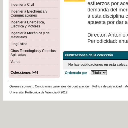
esfuerzos por acer
Ingeniería Civil
demanda del merca
Ingeniería Electrónica y
a esta disciplina
Comunicaciones
apuesta por dar a
Ingeniería Energética,
Eléctrica y Motores
Ingeniería Mecánica y de
Director: Antonio 
Materiales
Periodicidad: anu
Lingüística
Otras Tecnologías y Ciencias
Aplicadas
Publicaciones de la colección
Varios
No hay publicaciones en esta colecc
Colecciones [+/-]
Ordenado por
Quienes somos
::
Condiciones generales de contratación
::
Política de privacidad
::
A
Universitat Politècnica de València © 2012