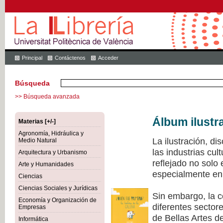
Principal
Contáctenos
Acceder
Búsqueda
>> Búsqueda avanzada
Álbum ilustr
Materias [+/-]
Agronomía, Hidráulica y
La ilustración, di
Medio Natural
las industrias cu
Arquitectura y Urbanismo
reflejado no solo
Arte y Humanidades
especialmente en 
Ciencias
Ciencias Sociales y Jurídicas
Sin embargo, la c
Economía y Organización de
diferentes sectore
Empresas
de Bellas Artes de
Informática