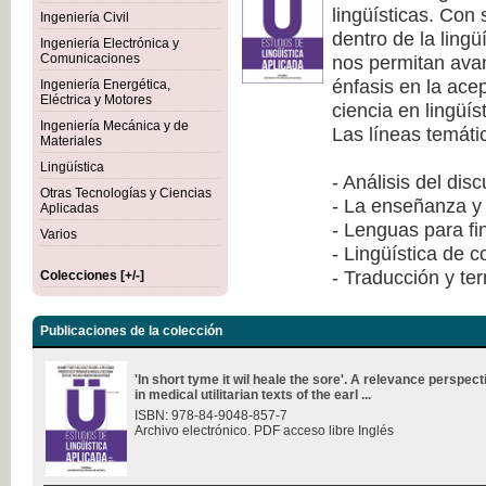
lingüísticas. Con
Ingeniería Civil
dentro de la lingü
Ingeniería Electrónica y
nos permitan avan
Comunicaciones
énfasis en la ace
Ingeniería Energética,
Eléctrica y Motores
ciencia en lingüís
Ingeniería Mecánica y de
Las líneas temáti
Materiales
Lingüística
- Análisis del dis
Otras Tecnologías y Ciencias
- La enseñanza y 
Aplicadas
- Lenguas para fi
Varios
- Lingüística de 
- Traducción y te
Colecciones [+/-]
Publicaciones de la colección
'In short tyme it wil heale the sore'. A relevance perspec
in medical utilitarian texts of the earl ...
ISBN: 978-84-9048-857-7
Archivo electrónico. PDF acceso libre Inglés