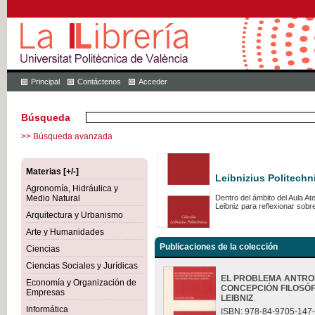
Principal
Contáctenos
Acceder
Búsqueda
>> Búsqueda avanzada
Materias [+/-]
Leibnizius Politechn
Agronomía, Hidráulica y
Medio Natural
Dentro del ámbito del Aula A
Leibniz para reflexionar sob
Arquitectura y Urbanismo
Arte y Humanidades
Publicaciones de la colección
Ciencias
Ciencias Sociales y Jurídicas
EL PROBLEMA ANTRO
Economía y Organización de
CONCEPCIÓN FILOSÓF
Empresas
LEIBNIZ
Informática
ISBN: 978-84-9705-147