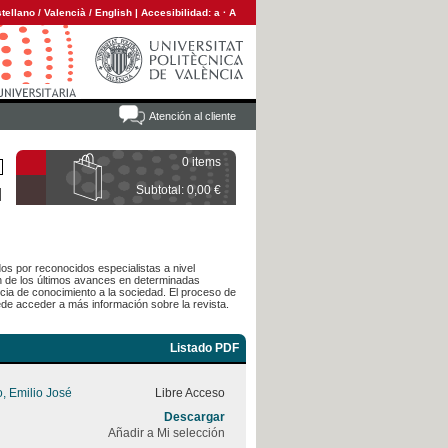
tellano
/
Valencià
/
English
|
Accesibilidad:
a
·
A
Atención al cliente
0 items
Subtotal: 0,00 €
dos por reconocidos especialistas a nivel
ón de los últimos avances en determinadas
cia de conocimiento a la sociedad. El proceso de
de acceder a más información sobre la revista.
Listado PDF
o, Emilio José
Libre Acceso
Descargar
Añadir a Mi selección