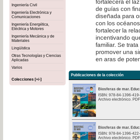
fortalecerá el l
Ingeniería Civil
de guías con fi
Ingeniería Electrónica y
diseñada para or
Comunicaciones
con los océanos.
Ingeniería Energética,
Eléctrica y Motores
fortalecer la rel
Ingeniería Mecánica y de
incentivando que
Materiales
familiar. Se trat
Lingüística
promover una sin
Otras Tecnologías y Ciencias
en aras de potenc
Aplicadas
Varios
Publicaciones de la colección
Colecciones [+/-]
Biosferas de mar. Educ
ISBN: 978-84-1396-419
Archivo electrónico. PDF
Biosferas de mar. Educ
ISBN: 978-84-1396-422
Archivo electrónico. PDF