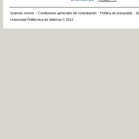
Quienes somos
::
Condiciones generales de contratación
::
Política de privacidad
::
A
Universitat Politècnica de València © 2012