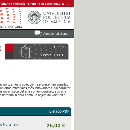
tellano
/
Valencià
/
English
|
Accesibilidad:
a
·
A
Atención al cliente
0 items
Subtotal: 0,00 €
ación y, en esta colección, se presentan aquellas
con otros materiales más innovadores. Su carácter
esión artística del arte contemporáneo, son una
siderando la obra como un objeto de valor en sí
Listado PDF
, Hortensia
25,00 €