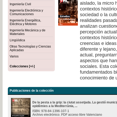
aislado, la micro 
Ingeniería Civil
contextos históri
Ingeniería Electrónica y
sociedad o la cult
Comunicaciones
realidades pasad
Ingeniería Energética,
Eléctrica y Motores
analizan cuestione
Ingeniería Mecánica y de
percepción actual 
Materiales
contextos históri
Lingüística
creencias e ideas
Otras Tecnologías y Ciencias
diferente y lejano
Aplicadas
actual, pregunta
Varios
aspectos que han 
sociales. Esta co
Colecciones [+/-]
fundamentados bi
conocimiento de u
Publicaciones de la colección
De la pesta a la grip: la ciutat assetjada. La gestió munici
epidèmies a la Mediterrània, ...
ISBN: 978-84-1396-107-1
Archivo electrónico. PDF acceso libre Valenciano