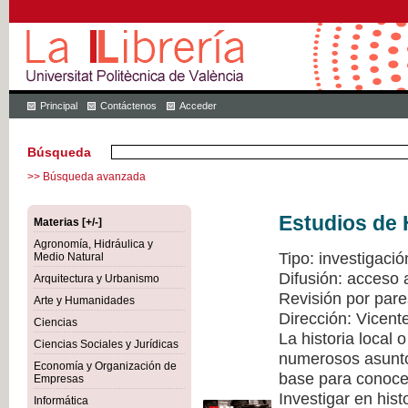
Principal
Contáctenos
Acceder
Búsqueda
>> Búsqueda avanzada
Estudios de 
Materias [+/-]
Agronomía, Hidráulica y
Tipo: investigació
Medio Natural
Difusión: acceso 
Arquitectura y Urbanismo
Revisión por pare
Arte y Humanidades
Dirección: Vicen
Ciencias
La historia local
Ciencias Sociales y Jurídicas
numerosos asuntos
Economía y Organización de
base para conocer
Empresas
Investigar en hist
Informática