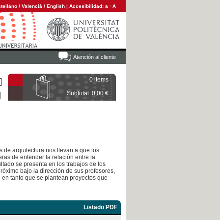
tellano
/
Valencià
/
English
|
Accesibilidad:
a
·
A
Atención al cliente
0 items
Subtotal: 0,00 €
 de arquitectura nos llevan a que los
ras de entender la relación entre la
sultado se presenta en los trabajos de los
róximo bajo la dirección de sus profesores,
d en tanto que se plantean proyectos que
Listado PDF