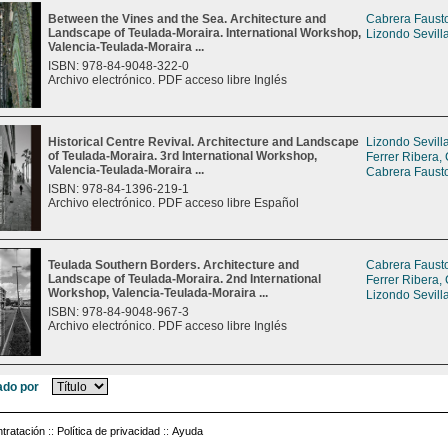
Between the Vines and the Sea. Architecture and
Cabrera Fausto
Landscape of Teulada-Moraira. International Workshop,
Lizondo Sevill
Valencia-Teulada-Moraira ...
ISBN: 978-84-9048-322-0
Archivo electrónico. PDF acceso libre Inglés
Historical Centre Revival. Architecture and Landscape
Lizondo Sevill
of Teulada-Moraira. 3rd International Workshop,
Ferrer Ribera,
Valencia-Teulada-Moraira ...
Cabrera Fausto
ISBN: 978-84-1396-219-1
Archivo electrónico. PDF acceso libre Español
Teulada Southern Borders. Architecture and
Cabrera Fausto
Landscape of Teulada-Moraira. 2nd International
Ferrer Ribera,
Workshop, Valencia-Teulada-Moraira ...
Lizondo Sevill
ISBN: 978-84-9048-967-3
Archivo electrónico. PDF acceso libre Inglés
do por
tratación
::
Política de privacidad
::
Ayuda