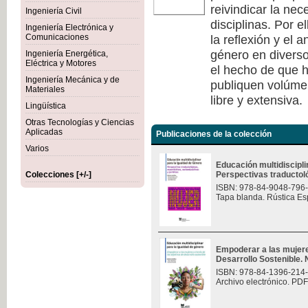
reivindicar la nec
Ingeniería Civil
disciplinas. Por e
Ingeniería Electrónica y
la reflexión y el 
Comunicaciones
género en diverso
Ingeniería Energética,
Eléctrica y Motores
el hecho de que h
Ingeniería Mecánica y de
publiquen volúmen
Materiales
libre y extensiva.
Lingüística
Otras Tecnologías y Ciencias
Aplicadas
Publicaciones de la colección
Varios
Educación multidiscipli
Colecciones [+/-]
Perspectivas traductológ
ISBN: 978-84-9048-796
Tapa blanda. Rústica Es
Empoderar a las mujere
Desarrollo Sostenible.
ISBN: 978-84-1396-214
Archivo electrónico. PDF