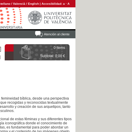
tellano
/
Valencià
/
English
|
Accesibilidad:
a
·
A
Atención al cliente
0 items
Subtotal: 0,00 €
a femineidad bíblica, desde una perspectiva
nque recogidas y reconocidas textualmente
sarrollo y creación de sus arquetipos, tanto
sculinos.
cional de estas féminas y sus diferentes tipos
ogía iconográfica donde el conocimiento de
eadas, es fundamental para poder abordar un
forma y el contenido de las imágenes objeto