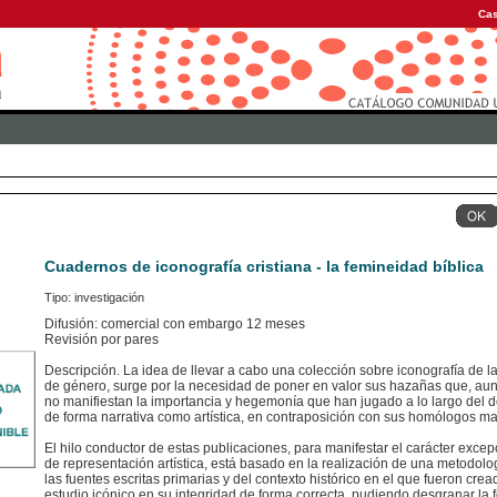
Cas
Cuadernos de iconografía cristiana - la femineidad bíblica
Tipo: investigación
Difusión: comercial con embargo 12 meses
Revisión por pares
Descripción. La idea de llevar a cabo una colección sobre iconografía de l
de género, surge por la necesidad de poner en valor sus hazañas que, au
no manifiestan la importancia y hegemonía que han jugado a lo largo del de
de forma narrativa como artística, en contraposición con sus homólogos ma
El hilo conductor de estas publicaciones, para manifestar el carácter excep
de representación artística, está basado en la realización de una metodol
las fuentes escritas primarias y del contexto histórico en el que fueron cr
estudio icónico en su integridad de forma correcta, pudiendo desgranar la 