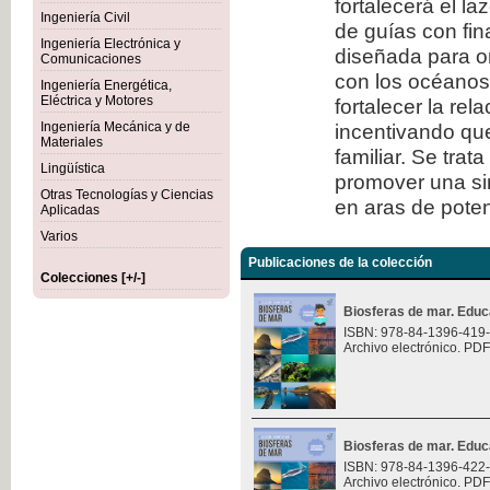
fortalecerá el l
Ingeniería Civil
de guías con fi
Ingeniería Electrónica y
diseñada para or
Comunicaciones
con los océanos.
Ingeniería Energética,
Eléctrica y Motores
fortalecer la rel
Ingeniería Mecánica y de
incentivando que
Materiales
familiar. Se trat
Lingüística
promover una sin
Otras Tecnologías y Ciencias
en aras de potenc
Aplicadas
Varios
Publicaciones de la colección
Colecciones [+/-]
Biosferas de mar. Educ
ISBN: 978-84-1396-419
Archivo electrónico. PDF
Biosferas de mar. Educ
ISBN: 978-84-1396-422
Archivo electrónico. PDF