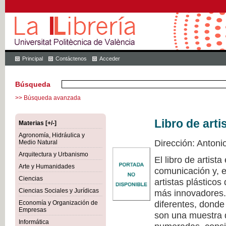
Principal
Contáctenos
Acceder
Búsqueda
>> Búsqueda avanzada
Libro de arti
Materias [+/-]
Agronomía, Hidráulica y
Dirección: Antoni
Medio Natural
Arquitectura y Urbanismo
El libro de artist
Arte y Humanidades
comunicación y, e
Ciencias
artistas plástico
Ciencias Sociales y Jurídicas
más innovadores. 
diferentes, donde
Economía y Organización de
Empresas
son una muestra d
Informática