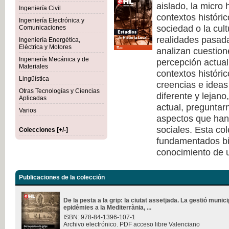
aislado, la micro 
Ingeniería Civil
contextos históri
Ingeniería Electrónica y
sociedad o la cult
Comunicaciones
realidades pasad
Ingeniería Energética,
Eléctrica y Motores
analizan cuestione
Ingeniería Mecánica y de
percepción actual 
Materiales
contextos históri
Lingüística
creencias e ideas
Otras Tecnologías y Ciencias
diferente y lejano
Aplicadas
actual, pregunta
Varios
aspectos que han 
sociales. Esta co
Colecciones [+/-]
fundamentados bi
conocimiento de u
Publicaciones de la colección
De la pesta a la grip: la ciutat assetjada. La gestió munici
epidèmies a la Mediterrània, ...
ISBN: 978-84-1396-107-1
Archivo electrónico. PDF acceso libre Valenciano