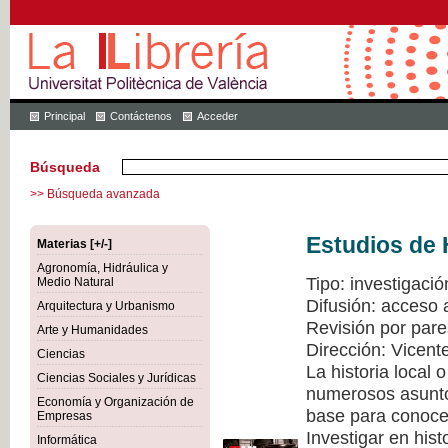
Principal
Contáctenos
Acceder
Búsqueda
>> Búsqueda avanzada
Estudios de 
Materias [+/-]
Agronomía, Hidráulica y
Tipo: investigació
Medio Natural
Difusión: acceso 
Arquitectura y Urbanismo
Revisión por pare
Arte y Humanidades
Dirección: Vicen
Ciencias
La historia local
Ciencias Sociales y Jurídicas
numerosos asuntos
Economía y Organización de
base para conocer
Empresas
Investigar en hist
Informática