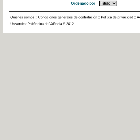
Ordenado por
Quienes somos
::
Condiciones generales de contratación
::
Política de privacidad
::
A
Universitat Politècnica de València © 2012