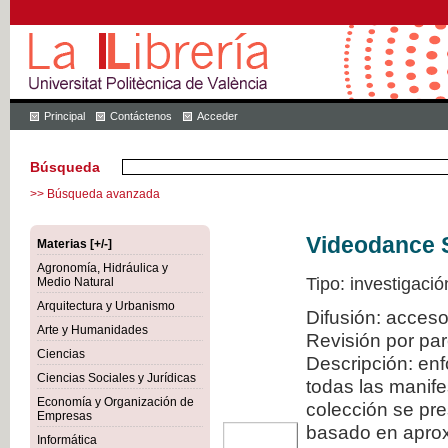
Principal
Contáctenos
Acceder
Búsqueda
>> Búsqueda avanzada
Videodance 
Materias [+/-]
Agronomía, Hidráulica y
Tipo: investigació
Medio Natural
Arquitectura y Urbanismo
Difusión: acceso
Arte y Humanidades
Revisión por pa
Ciencias
Descripción: en
Ciencias Sociales y Jurídicas
todas las manif
Economía y Organización de
colección se pr
Empresas
basado en aproxi
Informática