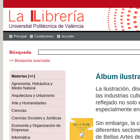
Principal
Contáctenos
Acceder
Búsqueda
>> Búsqueda avanzada
Álbum ilustr
Materias [+/-]
Agronomía, Hidráulica y
La ilustración, di
Medio Natural
las industrias cu
Arquitectura y Urbanismo
reflejado no solo
Arte y Humanidades
especialmente en 
Ciencias
Ciencias Sociales y Jurídicas
Sin embargo, la c
Economía y Organización de
diferentes sectore
Empresas
de Bellas Artes de
Informática