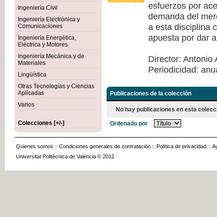
esfuerzos por acer
Ingeniería Civil
demanda del merca
Ingeniería Electrónica y
a esta disciplina
Comunicaciones
apuesta por dar a
Ingeniería Energética,
Eléctrica y Motores
Ingeniería Mecánica y de
Director: Antonio 
Materiales
Periodicidad: anu
Lingüística
Otras Tecnologías y Ciencias
Aplicadas
Publicaciones de la colección
Varios
No hay publicaciones en esta colecc
Colecciones [+/-]
Ordenado por
Quienes somos
::
Condiciones generales de contratación
::
Política de privacidad
::
A
Universitat Politècnica de València © 2012