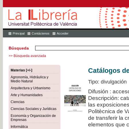
Principal
Contáctenos
Acceder
Búsqueda
>> Búsqueda avanzada
Catálogos d
Materias [+/-]
Agronomía, Hidráulica y
Tipo: divulgación
Medio Natural
Arquitectura y Urbanismo
Difusión : acces
Arte y Humanidades
Descripción: cat
Ciencias
las exposiciones
Ciencias Sociales y Jurídicas
Politècnica de V
Economía y Organización de
de transferir la 
Empresas
elementos que c
Informática