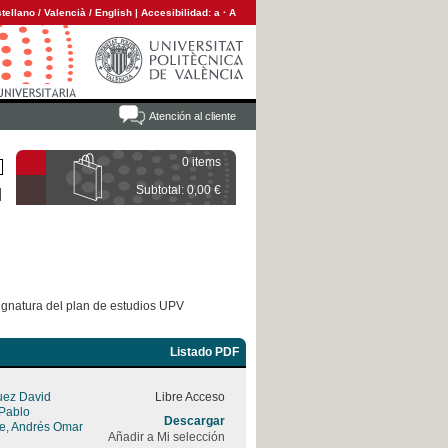
tellano
/
Valencià
/
English
|
Accesibilidad:
a
·
A
Atención al cliente
0 items
Subtotal: 0,00 €
ignatura del plan de estudios UPV
Listado PDF
uez David
Libre Acceso
 Pablo
Descargar
rre, Andrés Omar
Añadir a Mi selección