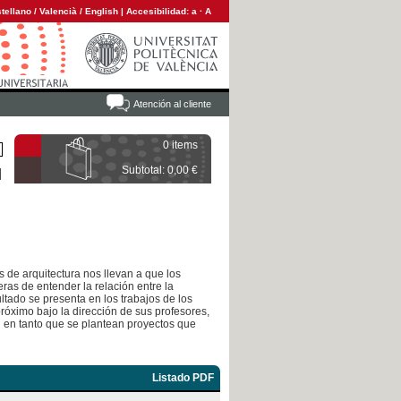
tellano
/
Valencià
/
English
|
Accesibilidad:
a
·
A
Atención al cliente
0 items
Subtotal: 0,00 €
 de arquitectura nos llevan a que los
ras de entender la relación entre la
sultado se presenta en los trabajos de los
róximo bajo la dirección de sus profesores,
d en tanto que se plantean proyectos que
Listado PDF