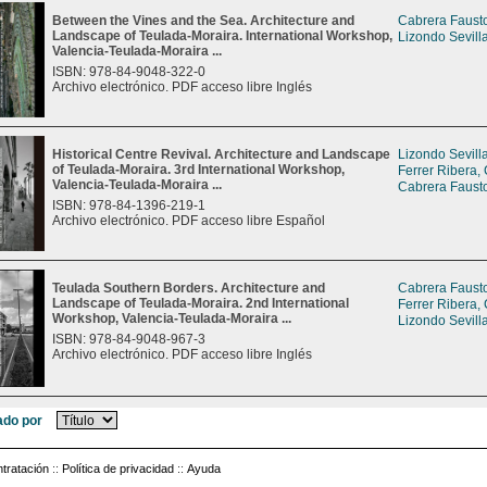
Between the Vines and the Sea. Architecture and
Cabrera Fausto
Landscape of Teulada-Moraira. International Workshop,
Lizondo Sevill
Valencia-Teulada-Moraira ...
ISBN: 978-84-9048-322-0
Archivo electrónico. PDF acceso libre Inglés
Historical Centre Revival. Architecture and Landscape
Lizondo Sevill
of Teulada-Moraira. 3rd International Workshop,
Ferrer Ribera,
Valencia-Teulada-Moraira ...
Cabrera Fausto
ISBN: 978-84-1396-219-1
Archivo electrónico. PDF acceso libre Español
Teulada Southern Borders. Architecture and
Cabrera Fausto
Landscape of Teulada-Moraira. 2nd International
Ferrer Ribera,
Workshop, Valencia-Teulada-Moraira ...
Lizondo Sevill
ISBN: 978-84-9048-967-3
Archivo electrónico. PDF acceso libre Inglés
do por
tratación
::
Política de privacidad
::
Ayuda