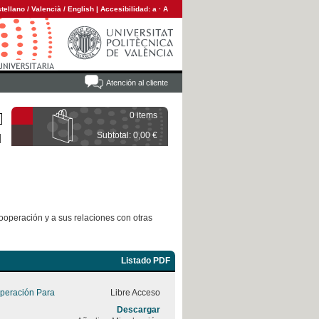
tellano
/
Valencià
/
English
|
Accesibilidad:
a
·
A
Atención al cliente
0 items
Subtotal: 0,00 €
ooperación y a sus relaciones con otras
Listado PDF
peración Para
Libre Acceso
Descargar