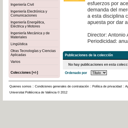
esfuerzos por acer
Ingeniería Civil
demanda del merca
Ingeniería Electrónica y
a esta disciplina
Comunicaciones
apuesta por dar a
Ingeniería Energética,
Eléctrica y Motores
Ingeniería Mecánica y de
Director: Antonio 
Materiales
Periodicidad: anu
Lingüística
Otras Tecnologías y Ciencias
Aplicadas
Publicaciones de la colección
Varios
No hay publicaciones en esta colecc
Colecciones [+/-]
Ordenado por
Quienes somos
::
Condiciones generales de contratación
::
Política de privacidad
::
A
Universitat Politècnica de València © 2012