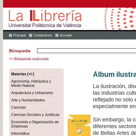
Principal
Contáctenos
Acceder
Búsqueda
>> Búsqueda avanzada
Álbum ilustr
Materias [+/-]
Agronomía, Hidráulica y
La ilustración, di
Medio Natural
las industrias cu
Arquitectura y Urbanismo
reflejado no solo
Arte y Humanidades
especialmente en 
Ciencias
Ciencias Sociales y Jurídicas
Sin embargo, la c
Economía y Organización de
diferentes sectore
Empresas
de Bellas Artes de
Informática