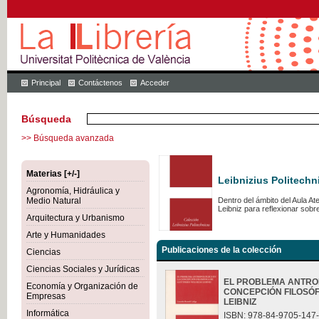
Principal
Contáctenos
Acceder
Búsqueda
>> Búsqueda avanzada
Materias [+/-]
Leibnizius Politechn
Agronomía, Hidráulica y
Medio Natural
Dentro del ámbito del Aula A
Leibniz para reflexionar sob
Arquitectura y Urbanismo
Arte y Humanidades
Publicaciones de la colección
Ciencias
Ciencias Sociales y Jurídicas
EL PROBLEMA ANTRO
Economía y Organización de
CONCEPCIÓN FILOSÓF
Empresas
LEIBNIZ
Informática
ISBN: 978-84-9705-147