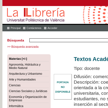
Principal
Contáctenos
Acceder
Búsqueda
>> Búsqueda avanzada
Textos Acadé
Materias [+/-]
Agronomía, Hidráulica y
Tipo: docente
Medio Natural
Arquitectura y Urbanismo
Difusión: comerc
Arte y Humanidades
Descripción: coe
Ciencias
orientada a la c
Ciencias Sociales y Jurídicas
universitaria, c
Economía y Organización de
estudiantes, no 
Empresas
inserción al sec
Informática