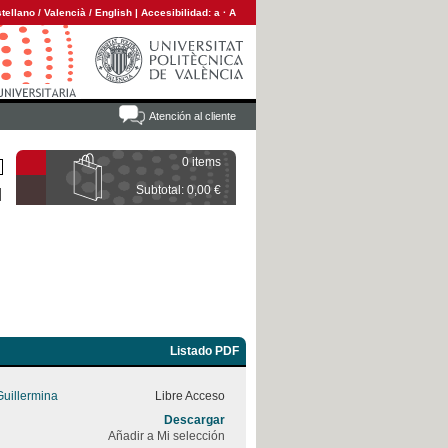
tellano
/
Valencià
/
English
|
Accesibilidad:
a
·
A
Atención al cliente
0 items
Subtotal: 0,00 €
Listado PDF
uillermina
Libre Acceso
Descargar
Añadir a Mi selección