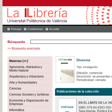
Principal
Contáctenos
Acceder
Búsqueda
>> Búsqueda avanzada
Diversia
Materias [+/-]
Agronomía, Hidráulica y
Tipo: invetigación
Medio Natural
Difusión: comercial
Arquitectura y Urbanismo
Descrición: se presentan 
Periodicidad: cerrada
Arte y Humanidades
Ciencias
Publicaciones de la colección
Ciencias Sociales y Jurídicas
Economía y Organización de
EN EL LÍMITE DE LA V
Empresas
ISBN: 978-84-8363-350
Informática
Tapa blanda. Rústica Es