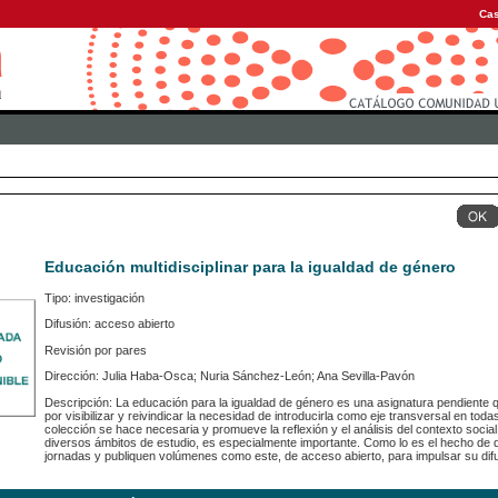
Cas
Educación multidisciplinar para la igualdad de género
Tipo: investigación
Difusión: acceso abierto
Revisión por pares
Dirección: Julia Haba-Osca; Nuria Sánchez-León; Ana Sevilla-Pavón
Descripción: La educación para la igualdad de género es una asignatura pendiente
por visibilizar y reivindicar la necesidad de introducirla como eje transversal en todas l
colección se hace necesaria y promueve la reflexión y el análisis del contexto soci
diversos ámbitos de estudio, es especialmente importante. Como lo es el hecho de 
jornadas y publiquen volúmenes como este, de acceso abierto, para impulsar su difus