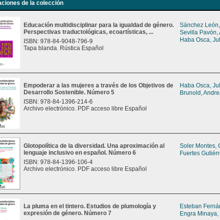
aciones de la colección
Educación multidisciplinar para la igualdad de género.
Sánchez León,
Perspectivas traductológicas, ecoartísticas, ...
Sevilla Pavón,
Haba Osca, Jul
ISBN: 978-84-9048-796-9
Tapa blanda. Rústica Español
Empoderar a las mujeres a través de los Objetivos de
Haba Osca, Jul
Desarrollo Sostenible. Número 5
Brunold, Andr
ISBN: 978-84-1396-214-6
Archivo electrónico. PDF acceso libre Español
Glotopolítica de la diversidad. Una aproximación al
Soler Montes, 
lenguaje inclusivo en español. Número 6
Fuertes Gutiér
ISBN: 978-84-1396-106-4
Archivo electrónico. PDF acceso libre Español
La pluma en el tintero. Estudios de plumología y
Esteban Ferná
expresión de género. Número 7
Engra Minaya,