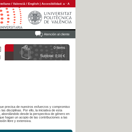
tellano
/
Valencià
/
English
|
Accesibilidad:
a
·
A
Atención al cliente
0 items
Subtotal: 0,00 €
 que precisa de nuestros esfuerzos y compromiso
as disciplinas. Por ello, la iniciativa de esta
al, abordándolo desde la perspectiva de género en
que hagan un acopio de las contribuciones a las
ión libre y extensiva.