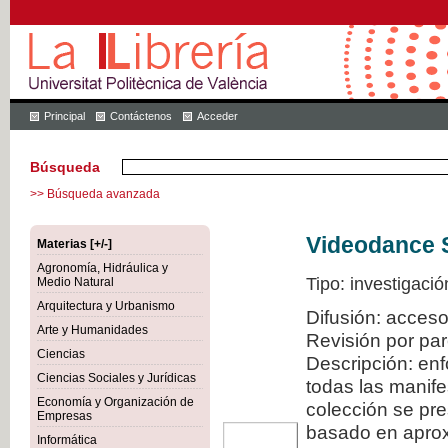
Principal
Contáctenos
Acceder
Búsqueda
>> Búsqueda avanzada
Videodance 
Materias [+/-]
Agronomía, Hidráulica y
Tipo: investigació
Medio Natural
Arquitectura y Urbanismo
Difusión: acceso
Arte y Humanidades
Revisión por pa
Ciencias
Descripción: en
Ciencias Sociales y Jurídicas
todas las manif
Economía y Organización de
colección se pr
Empresas
basado en aproxi
Informática