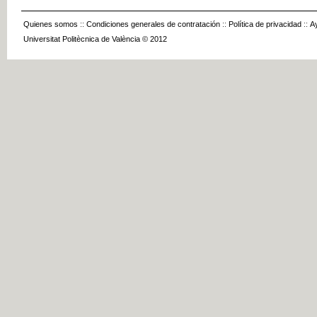
Quienes somos
::
Condiciones generales de contratación
::
Política de privacidad
::
A
Universitat Politècnica de València © 2012