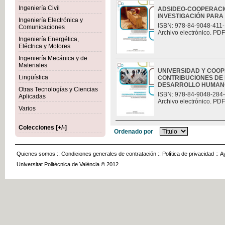
Ingeniería Civil
ADSIDEO-COOPERACIÓ
INVESTIGACIÓN PAR
Ingeniería Electrónica y
ISBN: 978-84-9048-411-
Comunicaciones
Archivo electrónico. PDF
Ingeniería Energética,
Eléctrica y Motores
Ingeniería Mecánica y de
Materiales
UNIVERSIDAD Y COO
Lingüística
CONTRIBUCIONES DE 
DESARROLLO HUMAN
Otras Tecnologías y Ciencias
ISBN: 978-84-9048-284
Aplicadas
Archivo electrónico. PDF
Varios
Colecciones [+/-]
Ordenado por
Quienes somos
::
Condiciones generales de contratación
::
Política de privacidad
::
A
Universitat Politècnica de València © 2012