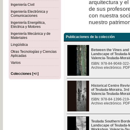
arquitectura y e
Ingeniería Civil
de sus profesore
Ingeniería Electrónica y
con nuestra soc
Comunicaciones
nuestro patrimon
Ingeniería Energética,
Eléctrica y Motores
Ingeniería Mecánica y de
Publicaciones de la colección
Materiales
Lingüística
Between the Vines and 
Otras Tecnologías y Ciencias
Landscape of Teulada-M
Aplicadas
Valencia-Teulada-Moraira
Varios
ISBN: 978-84-9048-322
Archivo electrónico. PDF
Colecciones [+/-]
Historical Centre Revi
of Teulada-Moraira. 3rd
Valencia-Teulada-Moraira
ISBN: 978-84-1396-219
Archivo electrónico. PDF
Teulada Southern Borde
Landscape of Teulada-Mo
Workshop, Valencia-Teul