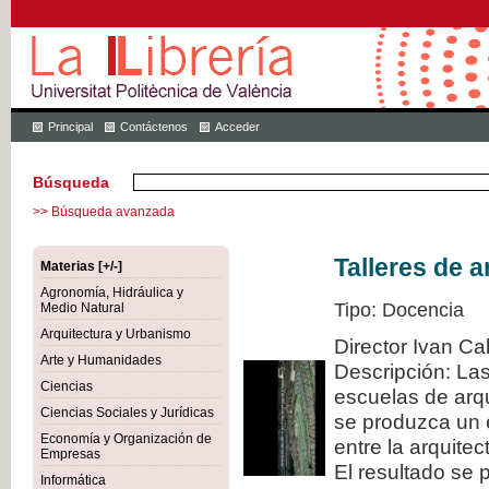
Principal
Contáctenos
Acceder
Búsqueda
>> Búsqueda avanzada
Talleres de a
Materias [+/-]
Agronomía, Hidráulica y
Tipo: Docencia
Medio Natural
Arquitectura y Urbanismo
Director Ivan Ca
Arte y Humanidades
Descripción: La
Ciencias
escuelas de arqu
Ciencias Sociales y Jurídicas
se produzca un 
Economía y Organización de
entre la arquitec
Empresas
El resultado se 
Informática