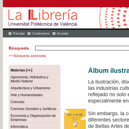
Principal
Contáctenos
Acceder
Búsqueda
>> Búsqueda avanzada
Álbum ilustr
Materias [+/-]
Agronomía, Hidráulica y
La ilustración, di
Medio Natural
las industrias cu
Arquitectura y Urbanismo
reflejado no solo
Arte y Humanidades
especialmente en 
Ciencias
Ciencias Sociales y Jurídicas
Sin embargo, la c
Economía y Organización de
diferentes sectore
Empresas
de Bellas Artes de
Informática