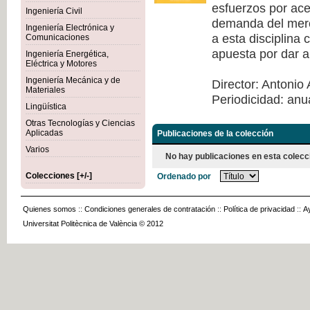
esfuerzos por acer
Ingeniería Civil
demanda del merca
Ingeniería Electrónica y
a esta disciplina
Comunicaciones
apuesta por dar a
Ingeniería Energética,
Eléctrica y Motores
Ingeniería Mecánica y de
Director: Antonio 
Materiales
Periodicidad: anu
Lingüística
Otras Tecnologías y Ciencias
Aplicadas
Publicaciones de la colección
Varios
No hay publicaciones en esta colecc
Colecciones [+/-]
Ordenado por
Quienes somos
::
Condiciones generales de contratación
::
Política de privacidad
::
A
Universitat Politècnica de València © 2012