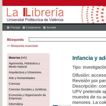
Principal
Contáctenos
Acceder
Búsqueda
>> Búsqueda avanzada
Infancia y a
Materias [+/-]
Agronomía, Hidráulica y
Tipo: investigació
Medio Natural
Arquitectura y Urbanismo
Difusión: acceso
Arte y Humanidades
Revisión por pa
Ciencias
Descripción: con
Ciencias Sociales y Jurídicas
UPV pretende ap
Economía y Organización de
muestra de su ac
Empresas
menores. La col
Informática