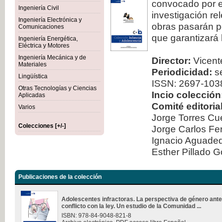
convocado por el
Ingeniería Civil
investigación re
Ingeniería Electrónica y
obras pasarán po
Comunicaciones
que garantizará 
Ingeniería Energética,
Eléctrica y Motores
Ingeniería Mecánica y de
Director:
Vicente
Materiales
Periodicidad:
se
Lingüística
ISSN: 2697-103
Otras Tecnologías y Ciencias
Incio colección
Aplicadas
Comité editorial
Varios
Jorge Torres Cu
Colecciones [+/-]
Jorge Carlos Fe
Ignacio Aguad
Esther Pillado 
Publicaciones de la colección
Adolescentes infractoras. La perspectiva de género ante
conflicto con la ley. Un estudio de la Comunidad ...
ISBN: 978-84-9048-821-8