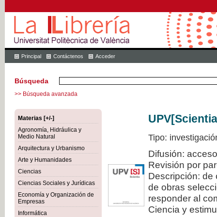
Principal
Contáctenos
Acceder
Búsqueda
>> Búsqueda avanzada
UPV[Scientia
Materias [+/-]
Agronomía, Hidráulica y
Tipo: investigació
Medio Natural
Arquitectura y Urbanismo
Difusión: acceso
Arte y Humanidades
Revisión por pa
Ciencias
Descripción: de 
Ciencias Sociales y Jurídicas
de obras selecci
Economía y Organización de
responder al com
Empresas
Ciencia y estimul
Informática