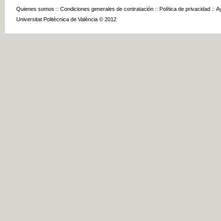
Quienes somos
::
Condiciones generales de contratación
::
Política de privacidad
::
A
Universitat Politècnica de València © 2012