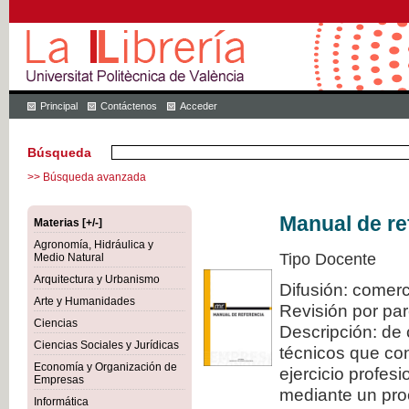
Principal
Contáctenos
Acceder
Búsqueda
>> Búsqueda avanzada
Manual de re
Materias [+/-]
Agronomía, Hidráulica y
Tipo Docente
Medio Natural
Arquitectura y Urbanismo
Difusión: comerc
Arte y Humanidades
Revisión por pa
Ciencias
Descripción: de 
Ciencias Sociales y Jurídicas
técnicos que con
Economía y Organización de
ejercicio profes
Empresas
mediante un proc
Informática