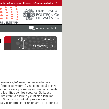
tellano
/
Valencià
/
English
|
Accesibilidad:
a
·
A
Atención al cliente
0 items
Subtotal: 0,00 €
us menores, información necesaria para
éndolo, se valorará y se fortalecerá el lazo
idad educativa y constituyen una herramienta
 a los niños con los océanos. Se busca
iva entre la escuela y el núcleo familiar,
r. Se trata por tanto de proporcionar
a y el entorno familiar, en aras de potenciar