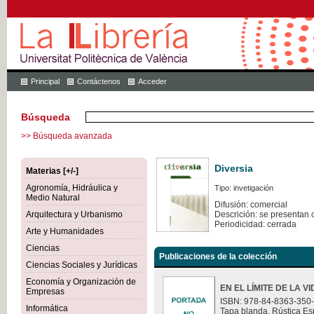
Principal
Contáctenos
Acceder
Búsqueda
>> Búsqueda avanzada
Diversia
Materias [+/-]
Agronomía, Hidráulica y
Tipo: invetigación
Medio Natural
Difusión: comercial
Arquitectura y Urbanismo
Descrición: se presentan 
Periodicidad: cerrada
Arte y Humanidades
Ciencias
Publicaciones de la colección
Ciencias Sociales y Jurídicas
Economía y Organización de
EN EL LÍMITE DE LA V
Empresas
ISBN: 978-84-8363-350
Informática
Tapa blanda. Rústica Es