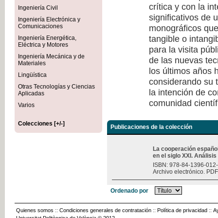
crítica y con la i
Ingeniería Civil
significativos de
Ingeniería Electrónica y
monográficos que 
Comunicaciones
tangible o intang
Ingeniería Energética,
Eléctrica y Motores
para la visita púb
Ingeniería Mecánica y de
de las nuevas tec
Materiales
los últimos años h
Lingüística
considerando su t
Otras Tecnologías y Ciencias
la intención de c
Aplicadas
comunidad científ
Varios
Colecciones [+/-]
Publicaciones de la colección
La cooperación españo
en el siglo XXI. Análisi
ISBN: 978-84-1396-012
Archivo electrónico. PDF
Ordenado por
Quienes somos
::
Condiciones generales de contratación
::
Política de privacidad
::
A