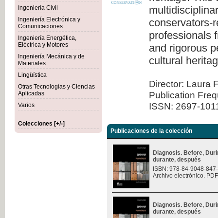
multidisciplina
Ingeniería Civil
Ingeniería Electrónica y
conservators-re
Comunicaciones
professionals 
Ingeniería Energética,
Eléctrica y Motores
and rigorous pe
Ingeniería Mecánica y de
cultural herita
Materiales
Lingüística
Director: Laura 
Otras Tecnologías y Ciencias
Publication Fre
Aplicadas
ISSN: 2697-101
Varios
Colecciones [+/-]
Publicaciones de la colección
Diagnosis. Before, Durin
durante, después
ISBN: 978-84-9048-847
Archivo electrónico. PDF
Diagnosis. Before, Durin
durante, después