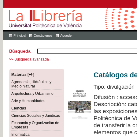
Principal
Contáctenos
Acceder
Búsqueda
>> Búsqueda avanzada
Catálogos d
Materias [+/-]
Agronomía, Hidráulica y
Tipo: divulgación
Medio Natural
Arquitectura y Urbanismo
Difusión : acces
Arte y Humanidades
Descripción: cat
Ciencias
las exposiciones
Ciencias Sociales y Jurídicas
Politècnica de V
Economía y Organización de
de transferir la 
Empresas
elementos que c
Informática