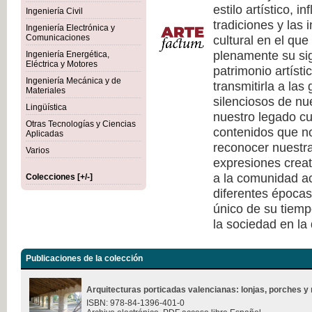
estilo artístico, i
Ingeniería Civil
tradiciones y las 
Ingeniería Electrónica y
cultural en el qu
Comunicaciones
plenamente su sig
Ingeniería Energética,
Eléctrica y Motores
patrimonio artísti
Ingeniería Mecánica y de
transmitirla a las
Materiales
silenciosos de nu
Lingüística
nuestro legado cu
Otras Tecnologías y Ciencias
contenidos que no
Aplicadas
reconocer nuestra
Varios
expresiones creat
a la comunidad ac
Colecciones [+/-]
diferentes épocas
único de su tiempo
la sociedad en la
Publicaciones de la colección
Arquitecturas porticadas valencianas: lonjas, porches y 
ISBN: 978-84-1396-401-0