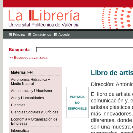
Principal
Contáctenos
Acceder
Búsqueda
>> Búsqueda avanzada
Libro de arti
Materias [+/-]
Agronomía, Hidráulica y
Dirección: Antoni
Medio Natural
Arquitectura y Urbanismo
El libro de artist
Arte y Humanidades
comunicación y, e
Ciencias
artistas plástico
Ciencias Sociales y Jurídicas
más innovadores. 
diferentes, donde
Economía y Organización de
Empresas
son una muestra d
Informática