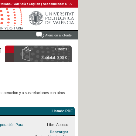
tellano
/
Valencià
/
English
|
Accesibilidad:
a
·
A
Atención al cliente
0 items
Subtotal: 0,00 €
ooperación y a sus relaciones con otras
Listado PDF
peración Para
Libre Acceso
Descargar