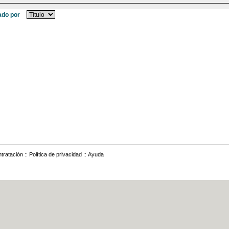
do por
tratación
::
Política de privacidad
::
Ayuda