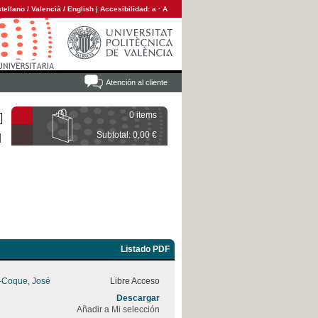
tellano
/
Valencià
/
English
|
Accesibilidad:
a
·
A
Atención al cliente
0 items
Subtotal: 0,00 €
Listado PDF
z-Coque, José
Libre Acceso
Descargar
Añadir a Mi selección