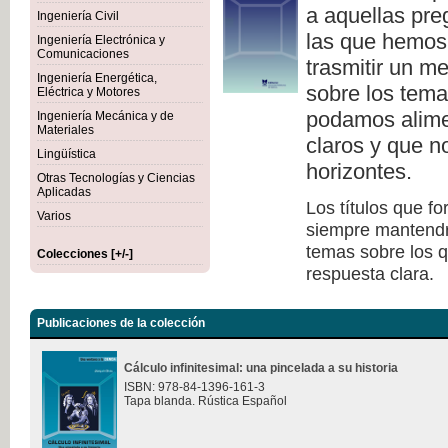
a aquellas pre
Ingeniería Civil
las que hemos
Ingeniería Electrónica y
Comunicaciones
trasmitir un me
Ingeniería Energética,
sobre los tema
Eléctrica y Motores
podamos alime
Ingeniería Mecánica y de
Materiales
claros y que 
Lingüística
horizontes.
Otras Tecnologías y Ciencias
Aplicadas
Los títulos que f
Varios
siempre mantendrán
temas sobre los q
Colecciones [+/-]
respuesta clara.
Publicaciones de la colección
Cálculo infinitesimal: una pincelada a su historia
ISBN: 978-84-1396-161-3
Tapa blanda. Rústica Español