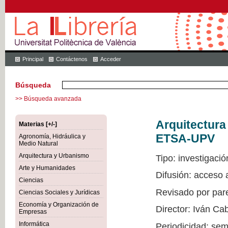
Principal
Contáctenos
Acceder
Búsqueda
>> Búsqueda avanzada
Arquitectur
Materias [+/-]
ETSA-UPV
Agronomía, Hidráulica y
Medio Natural
Arquitectura y Urbanismo
Tipo: investigació
Arte y Humanidades
Difusión: acceso
Ciencias
Revisado por par
Ciencias Sociales y Jurídicas
Economía y Organización de
Director: Iván Ca
Empresas
Informática
Periodicidad: sem