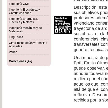
Ingeniería Civil
Descripción: esta
Ingeniería Electrónica y
sus objetivos prio
Comunicaciones
profesores además
Ingeniería Energética,
Eléctrica y Motores
valenciano constr
trayectoria de arq
Ingeniería Mecánica y de
Materiales
sus obras, o a la
Lingüística
conferencias, cla
Otras Tecnologías y Ciencias
transversales com
Aplicadas
género, técnicas c
Varios
Una muestra de pr
Colecciones [+/-]
Botí, Emilio Gimé
puede observar, 
aunque todavía no
midiera por el nú
aquellos que, co
allá de que el co
reflexivo. Deseam
recibida por la so